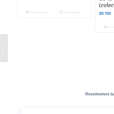
(cole
Añadir al carrito
Mostrar detalles
$
15.700
Añadir
Naturalistas en la cocina
Resolvemos la