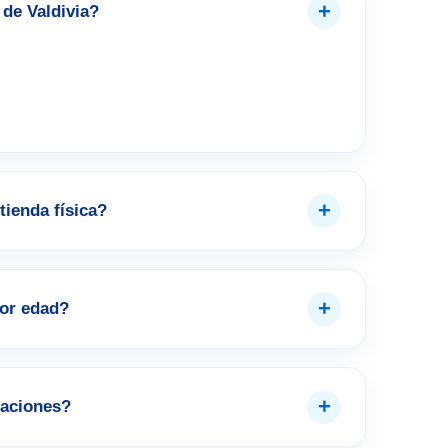
+
de Valdivia?
+
tienda física?
+
por edad?
+
aciones?