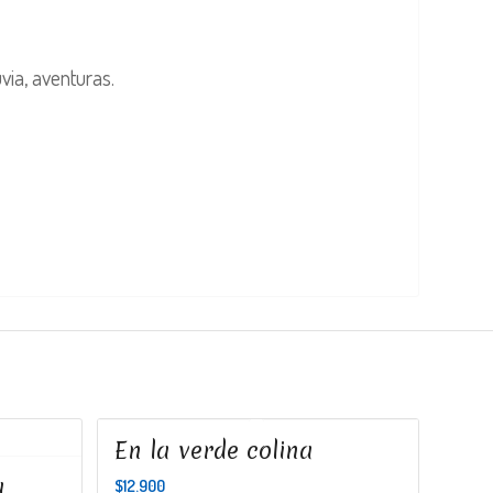
uvia, aventuras.
En la verde colina
a
$
12.900