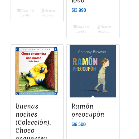
lobo
$
13.990
Añadir al
Mostrar
carrito
detalles
Añadir al
Mostrar
carrito
detalles
Buenas
Ramón
noches
preocupón
(Colección).
$
16.500
Choco
encuentra