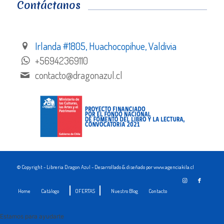
Contáctanos
Irlanda #1805, Huachocopihue, Valdivia
+56942369110
contacto@dragonazul.cl
© Copyright - Libreria Dragon Azul - Desarrollado & diseñado por www.agenciakila.cl
Home
Catálogo
OFERTAS
Nuestro Blog
Contacto
Estamos para ayudarte