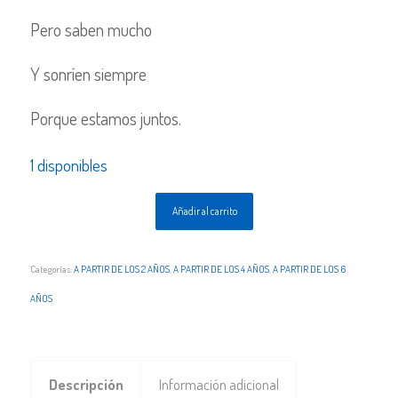
Pero saben mucho
Y sonríen siempre
Porque estamos juntos.
1 disponibles
Añadir al carrito
Categorías:
A PARTIR DE LOS 2 AÑOS
,
A PARTIR DE LOS 4 AÑOS
,
A PARTIR DE LOS 6
AÑOS
Descripción
Información adicional