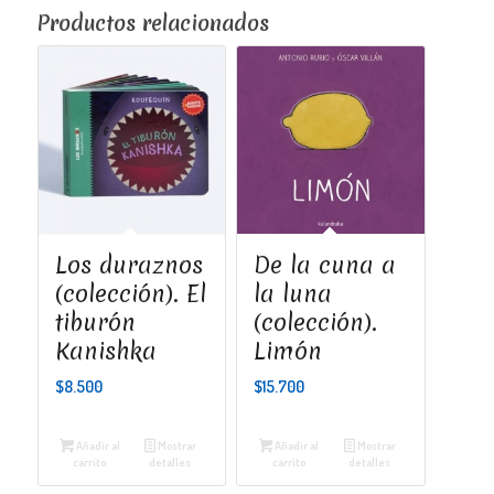
Productos relacionados
Los duraznos
De la cuna a
(colección). El
la luna
tiburón
(colección).
Kanishka
Limón
$
8.500
$
15.700
Añadir al
Mostrar
Añadir al
Mostrar
carrito
detalles
carrito
detalles