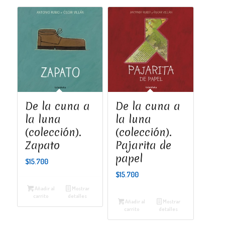
De la cuna a
De la cuna a
la luna
la luna
(colección).
(colección).
Zapato
Pajarita de
papel
$
15.700
$
15.700
Añadir al
Mostrar
carrito
detalles
Añadir al
Mostrar
carrito
detalles