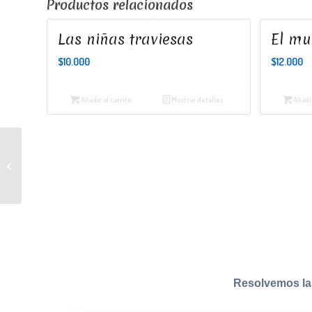
Productos relacionados
Las niñas traviesas
El mu
$
10.000
$
12.000
Añadir al carrito
Mostrar detalles
Añadir
Emigración de pájaros
Resolvemos la