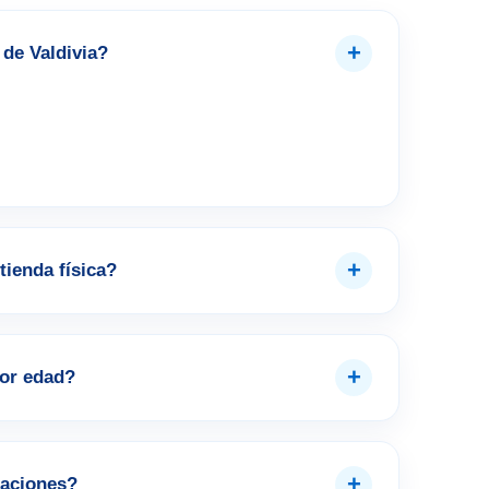
+
de Valdivia?
+
tienda física?
+
por edad?
+
aciones?