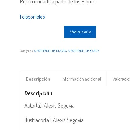
Recomendado a partir de los 9 años.
1 disponibles
Añadir al carrito
Categorías:
A PARTIR DE LOS 10 AÑOS
,
A PARTIR DE LOS 8 AÑOS
Descripción
Información adicional
Valoracio
Descripción
Autor(a): Alexis Segovia
Ilustrador(a): Alexis Segovia