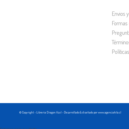
Envios y
Formas 
Pregunt
Término
Política
© Copyright - Libreria Dragon Azul - Desarrollado & diseñado por www.agenciakila.cl