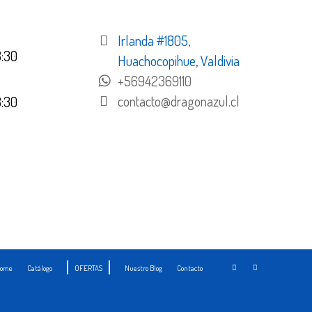
Irlanda #1805,
8:30
Huachocopihue, Valdivia
+56942369110
contacto@dragonazul.cl
8:30
ome
Catálogo
OFERTAS
Nuestro Blog
Contacto