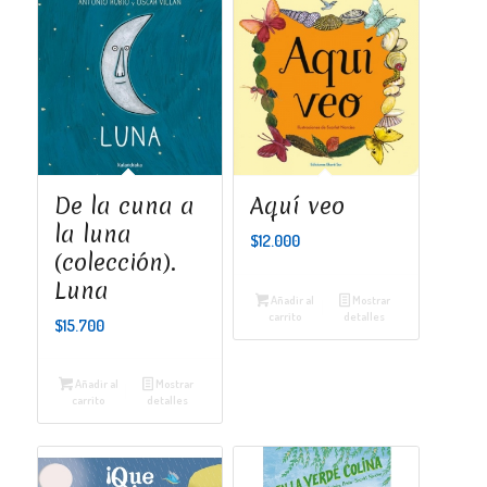
De la cuna a
Aquí veo
la luna
$
12.000
(colección).
Luna
Añadir al
Mostrar
carrito
detalles
$
15.700
Añadir al
Mostrar
carrito
detalles